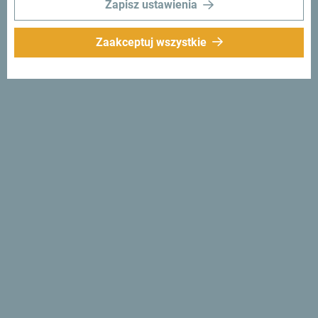
Zapisz ustawienia
Zaakceptuj wszystkie
Śledź nas:
Otrzymuj
propozycje i
pomysły w swoim
inboxie:
Zapisz się do newslettera
Odkryj wyjątkową
Czarnogórę
Jest tak mała, że można ją przejechać w jedno popołudnie.
Nie "przelatuj" przez nią, ale postaraj się przyswoić
wszystko, co jest wyjątkowe i ważne: