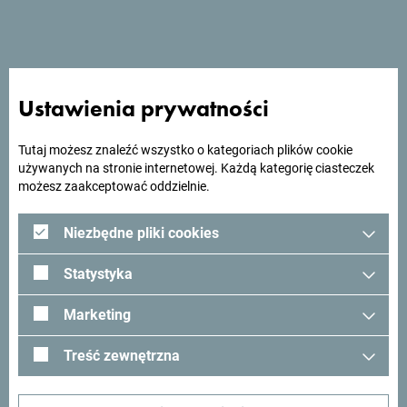
Szukasz pomysłów na
podróż?
Ustawienia prywatności
Tutaj możesz znaleźć wszystko o kategoriach plików cookie
Zobacz jak inni widzą Czarnogórę. Chcielibyśmy mieć z
używanych na stronie internetowej. Każdą kategorię ciasteczek
Tobą kontakt - podziel się swoimi wrażeniami z Czarnogóry
możesz zaakceptować oddzielnie.
używając hashtagu:
#gomontenegro
.
Niezbędne pliki cookies
Statystyka
Marketing
Treść zewnętrzna