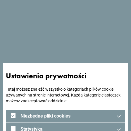
Zobacz w Mapach Google
Hotel Kalosby Aycon dysponuje restauracją i barem z
tarasem. Znajduje się w Budvie, 500 m od plaży Bečići i 3,5
km od Starego Miasta w Budvie.
Ustawienia prywatności
Tutaj możesz znaleźć wszystko o kategoriach plików cookie
używanych na stronie internetowej. Każdą kategorię ciasteczek
możesz zaakceptować oddzielnie.
Szukasz pomysłów na
podróż?
Niezbędne pliki cookies
Statystyka