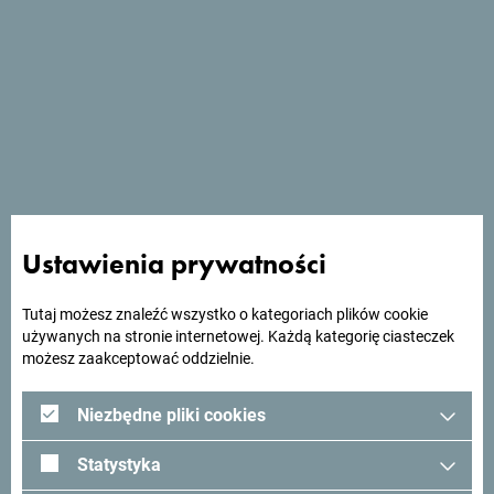
Zobacz w Mapach Google
Hotel Bojatours Lux położony jest w zabytkowym centrum
Podgoricy i oferuje klasycznie urządzone pokoje i
apartamenty z bezpłatnym bezprzewodowym dostępem do
Internetu.
Ustawienia prywatności
Tutaj możesz znaleźć wszystko o kategoriach plików cookie
używanych na stronie internetowej. Każdą kategorię ciasteczek
Szukasz pomysłów na
możesz zaakceptować oddzielnie.
podróż?
Niezbędne pliki cookies
Zobacz jak inni widzą Czarnogórę. Chcielibyśmy mieć z
Statystyka
Tobą kontakt - podziel się swoimi wrażeniami z Czarnogóry