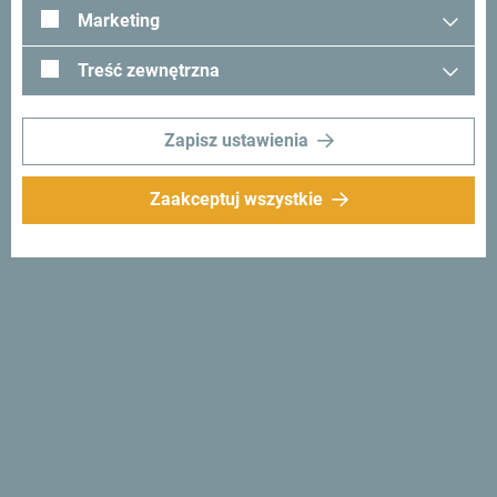
używając hashtagu:
#gomontenegro
.
Marketing
Treść zewnętrzna
Zapisz ustawienia
Zaakceptuj wszystkie
Śledź nas:
Otrzymuj
propozycje i
pomysły w swoim
inboxie:
Zapisz się do newslettera