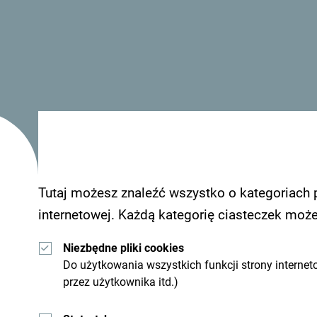
W sercu nabrzeża Petrovac znajduje się nowy ho
podwyższonym standardzie, 2 apartamenty prezyde
Tutaj możesz znaleźć wszystko o kategoriach 
Zobacz jak inni widzą Czarnogórę. Chcielibyśmy 
internetowej. Każdą kategorię ciasteczek moż
wrażeniami z Czarnogóry używając hashtagu:
#g
Niezbędne pliki cookies
Do użytkowania wszystkich funkcji strony internet
przez użytkownika itd.)