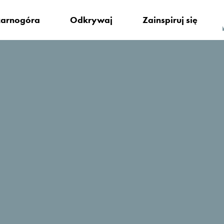
arnogóra
Odkrywaj
Zainspiruj się
ę zatrzymać?
Riva