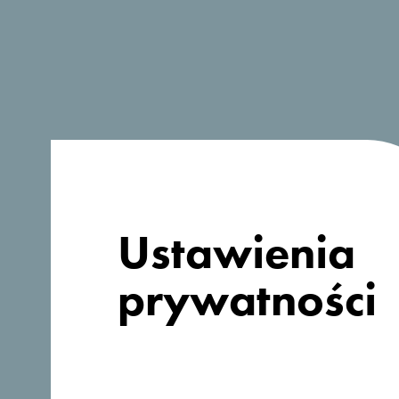
Szukasz
pomysłów na
Ustawienia
podróż?
prywatności