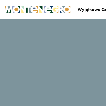
Wyjątkowa Cz
Czarnogóra
Zaplanuj i zarezerwuj
Gdzie si
Riva
TripAdvisor - oceny
podróżujących
143 Opinie
Strona internetowa