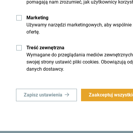
pomagają nam zrozumieć, jak użytkownicy korzysta
Marketing
Używamy narzędzi marketingowych, aby wspólnie z
Otrzymuj propozycje i
ofertę.
swoim inboxie:
Treść zewnętrzna
Wymagane do przeglądania mediów zewnętrznych i 
górę
Odkrywaj ten k
swojej strony ustawić pliki cookies. Obowiązują o
danych dostawcy.
nie. Nie "przelatuj" przez
To mały kraj, ale niewiarygod
ątkowe i ważne:
Zapisz ustawienia
Zaakceptuj wszystki