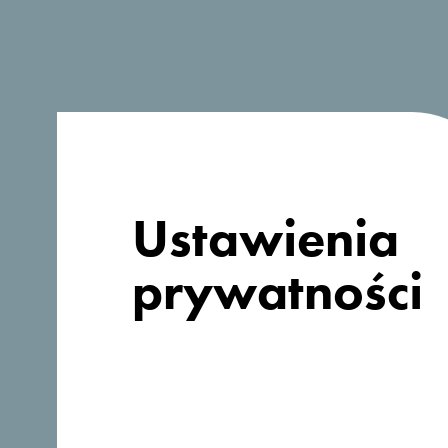
Szukasz
pomysłów na
podróż?
Ustawienia
prywatności