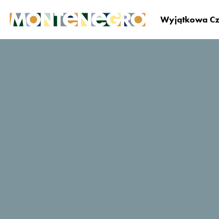
Wyjątkowa Cz
Czarnogóra
Zaplanuj i zarezerwuj
Gdzie si
Butua Residence
TripAdvisor - oceny
podróżujących
40 Opinie