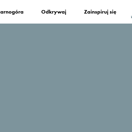
arnogóra
Odkrywaj
Zainspiruj się
ę zatrzymać?
Butua Residence