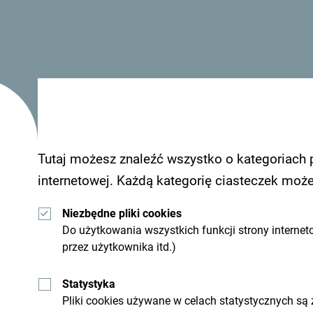
Zobacz jak inni widzą Czarnogórę. Chcielibyśmy 
Tutaj możesz znaleźć wszystko o kategoriach 
wrażeniami z Czarnogóry używając hashtagu:
#g
internetowej. Każdą kategorię ciasteczek moż
Niezbędne pliki cookies
Do użytkowania wszystkich funkcji strony internet
przez użytkownika itd.)
Statystyka
Pliki cookies używane w celach statystycznych są