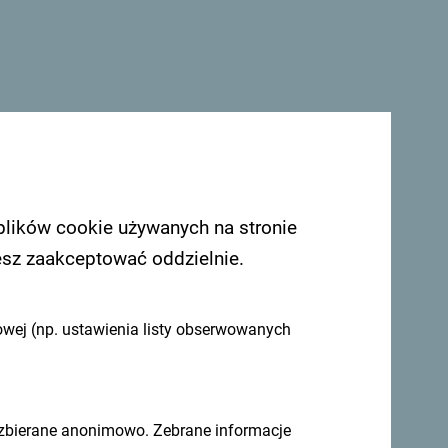
mieć z Tobą kontakt - podziel się swoimi
plików cookie używanych na stronie
omontenegro
.
esz zaakceptować oddzielnie.
owej (np. ustawienia listy obserwowanych
 zbierane anonimowo. Zebrane informacje