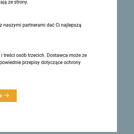
ją ze strony.
 naszymi partnerami dać Ci najlepszą
 pomysły w
Zapisz się do newslettera
treści osób trzecich. Dostawca może ze
ierunek przez cały rok
dpowiednie przepisy dotyczące ochrony
nie różnorodny.
e