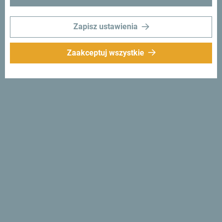
Zapisz ustawienia
Zaakceptuj wszystkie
Śledź nas:
Otrzymuj
propozycje i
pomysły w swoim
inboxie:
Zapisz się do newslettera
Odkryj wyjątkową
Czarnogórę
Jest tak mała, że można ją przejechać w jedno popołudnie.