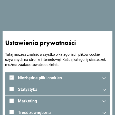
Sport In Hotel posiada restaurację, kawiarnię, ogródek letni,
małą salę idealną na biznesowe lunche i mniejsze
seminaria.
Ustawienia prywatności
Szukasz pomysłów na
podróż?
Tutaj możesz znaleźć wszystko o kategoriach plików cookie
używanych na stronie internetowej. Każdą kategorię ciasteczek
możesz zaakceptować oddzielnie.
Zobacz jak inni widzą Czarnogórę. Chcielibyśmy mieć z
Tobą kontakt - podziel się swoimi wrażeniami z Czarnogóry
Niezbędne pliki cookies
używając hashtagu:
#gomontenegro
.
Statystyka
Marketing
Treść zewnętrzna