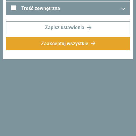
Treść zewnętrzna
Zapisz ustawienia
Zaakceptuj wszystkie
Śledź nas:
Otrzymuj
propozycje i
pomysły w swoim
inboxie:
Zapisz się do newslettera
Odkryj wyjątkową