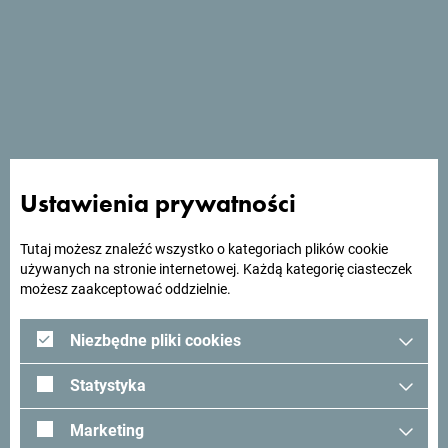
Zobacz w Mapach Google
Pearl Beach Resort to atrakcyjny kompleks turystyczny,
położony na wybrzeżu w pięknej zatoczce pomiędzy
Petrovacem i Barem. Bliskość okolicznych miast
dodatkowo uzupełnia ofertę.
Ustawienia prywatności
Szukasz pomysłów na
Tutaj możesz znaleźć wszystko o kategoriach plików cookie
używanych na stronie internetowej. Każdą kategorię ciasteczek
podróż?
możesz zaakceptować oddzielnie.
Niezbędne pliki cookies
Zobacz jak inni widzą Czarnogórę. Chcielibyśmy mieć z
Tobą kontakt - podziel się swoimi wrażeniami z Czarnogóry
Statystyka
używając hashtagu:
#gomontenegro
.
Marketing