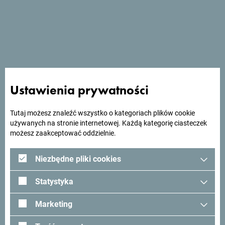
Hotel Sato oferuje odkryty basen, położony w centrum
miejscowości Sutomore, zaledwie 30 metrów od prywatnej
piaszczystej plaży z leżakami i parasolami.
Ustawienia prywatności
Szukasz pomysłów na
Tutaj możesz znaleźć wszystko o kategoriach plików cookie
podróż?
używanych na stronie internetowej. Każdą kategorię ciasteczek
możesz zaakceptować oddzielnie.
Zobacz jak inni widzą Czarnogórę. Chcielibyśmy mieć z
Niezbędne pliki cookies
Tobą kontakt - podziel się swoimi wrażeniami z Czarnogóry
używając hashtagu:
#gomontenegro
.
Statystyka
Marketing