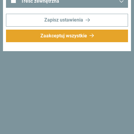
Treść zewnętrzna
Zapisz ustawienia
Zaakceptuj wszystkie
Śledź nas:
Otrzymuj
propozycje i
pomysły w swoim
inboxie:
Zapisz się do newslettera
Odkryj wyjątkową
Czarnogórę