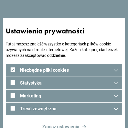
Szukasz pomysłów na
podróż?
Ustawienia prywatności
Zobacz jak inni widzą Czarnogórę. Chcielibyśmy mieć z
Tutaj możesz znaleźć wszystko o kategoriach plików cookie
używanych na stronie internetowej. Każdą kategorię ciasteczek
Tobą kontakt - podziel się swoimi wrażeniami z Czarnogóry
możesz zaakceptować oddzielnie.
używając hashtagu:
#gomontenegro
.
Niezbędne pliki cookies
Statystyka
Marketing
Treść zewnętrzna
Zapisz ustawienia