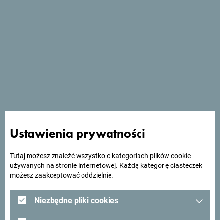
Zobacz w Mapach Google
Hotel Sokoline został otwarty na drodze do monasteru
Ostrog, największego sanktuarium prawosławnego na
Bałkanach. Znajduje się 1,5 km od dolnego monasteru
Ustawienia prywatności
Ostrog.
Tutaj możesz znaleźć wszystko o kategoriach plików cookie
używanych na stronie internetowej. Każdą kategorię ciasteczek
możesz zaakceptować oddzielnie.
Szukasz pomysłów na
Niezbędne pliki cookies
podróż?