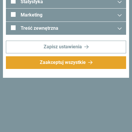
Statystyka
Zobacz jak inni widzą Czarnogórę. Chcielibyśmy mieć z
Marketing
Tobą kontakt - podziel się swoimi wrażeniami z Czarnogóry
używając hashtagu:
#gomontenegro
.
Treść zewnętrzna
Zapisz ustawienia
Zaakceptuj wszystkie
Śledź nas:
Otrzymuj
propozycje i
pomysły w swoim