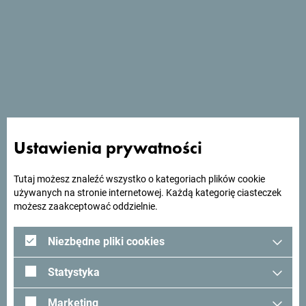
Zobacz w Mapach Google
Hotel Resurs to przyjazny, rodzinny hotel dla niepalących z
4* wyposażony w najwyższej jakości sprzęt, ulokowany w
cichym i zielonym apartamentowcu.
Ustawienia prywatności
Tutaj możesz znaleźć wszystko o kategoriach plików cookie
Szukasz pomysłów na
używanych na stronie internetowej. Każdą kategorię ciasteczek
możesz zaakceptować oddzielnie.
podróż?
Niezbędne pliki cookies
Zobacz jak inni widzą Czarnogórę. Chcielibyśmy mieć z
Tobą kontakt - podziel się swoimi wrażeniami z Czarnogóry
Statystyka
używając hashtagu:
#gomontenegro
.
Marketing