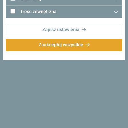
Treść zewnętrzna
Zapisz ustawienia
Zaakceptuj wszystkie
Śledź nas:
Otrzymuj
propozycje i
pomysły w swoim
inboxie:
Zapisz się do newslettera