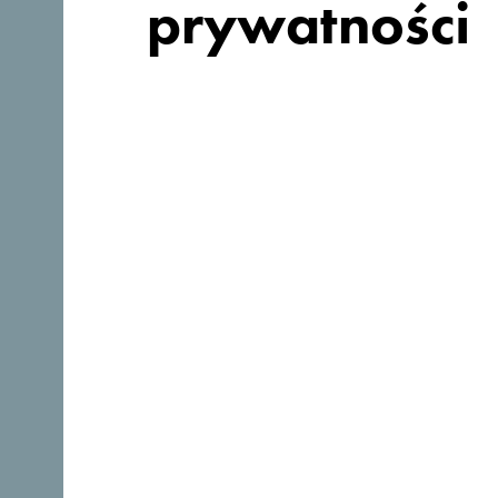
Szukasz
prywatności
pomysłów na
podróż?