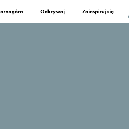
arnogóra
Odkrywaj
Zainspiruj się
ę zatrzymać?
Imperial