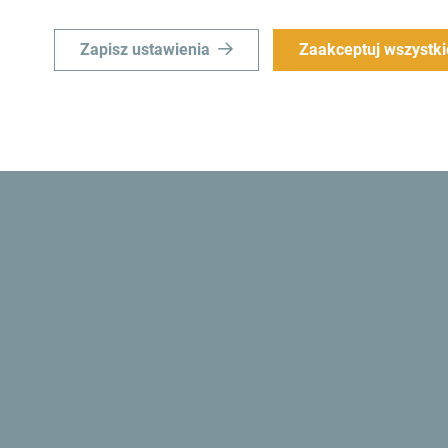
swoim inboxie:
Zapisz ustawienia
Zaakceptuj wszystki
górę
Odkrywaj ten k
nie. Nie "przelatuj" przez
To mały kraj, ale niewiarygod
ątkowe i ważne: