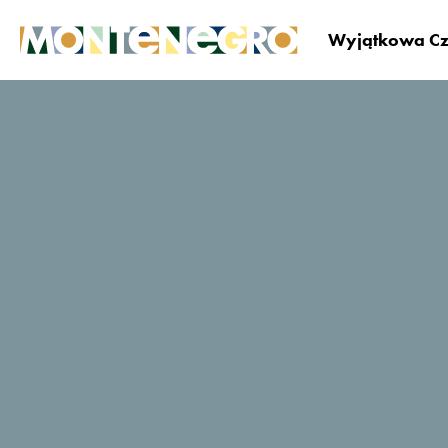
Wyjątkowa Cz
Czarnogóra
Zaplanuj i zarezerwuj
Gdzie si
Imperial
TripAdvisor - oceny
podróżujących
3 Opinie
Zarezerwuj teraz