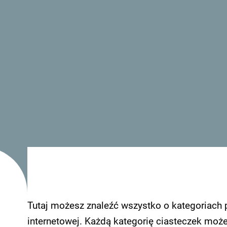
Odległość ważnych miejsc od obiektu: Plaża Velik
Gości przygotowano takie udogodnienia, jak res
recepcja oraz bezpłatne WiFi we wszystkich po
w barze.
W każdym pokoju w obiekcie zapewniono balkon 
zakwaterowania w obiekcie mają prywatną łazie
kosmetyków oraz wyposażone są w telewizor z p
wybranych opcjach zakwaterowania znajduje się
pokoje wyposażone są w lodówkę.
Tutaj możesz znaleźć wszystko o kategoriach 
internetowej. Każdą kategorię ciasteczek moż