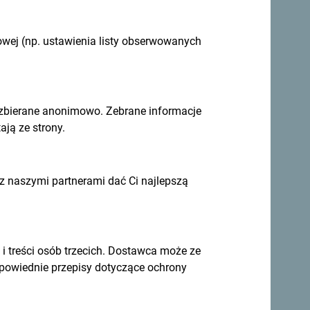
owej (np. ustawienia listy obserwowanych
mieć z Tobą kontakt - podziel się swoimi
omontenegro
.
 zbierane anonimowo. Zebrane informacje
ją ze strony.
 naszymi partnerami dać Ci najlepszą
treści osób trzecich. Dostawca może ze
dpowiednie przepisy dotyczące ochrony
 pomysły w