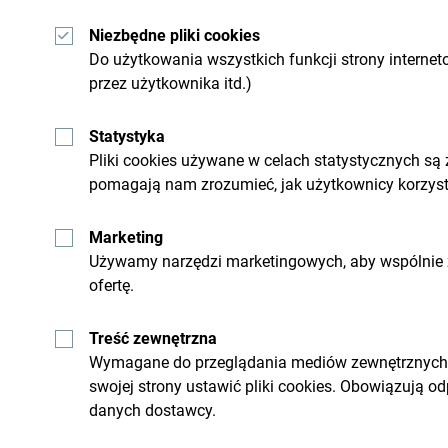
Niezbędne pliki cookies
Do użytkowania wszystkich funkcji strony internet
przez użytkownika itd.)
Zobacz jak inni widzą Czarnogórę. Chcielibyśmy 
wrażeniami z Czarnogóry używając hashtagu:
#g
Statystyka
Pliki cookies używane w celach statystycznych są
pomagają nam zrozumieć, jak użytkownicy korzysta
Marketing
Używamy narzędzi marketingowych, aby wspólnie z
ofertę.
Treść zewnętrzna
Wymagane do przeglądania mediów zewnętrznych i 
swojej strony ustawić pliki cookies. Obowiązują o
danych dostawcy.
Otrzymuj propozycje i