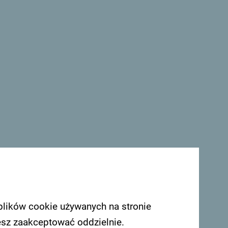
a Plaza – niecały kilometr. Do dyspozycji
tauracja, obsługa pokoju, całodobowa
mieszczeniach. Goście mogą zamówić drinka
z widokiem na ogród. Wszystkie opcje
nkę z prysznicem i bezpłatnym zestawem
łaskim ekranem i klimatyzację. W
 również część wypoczynkowa. Wszystkie
plików cookie używanych na stronie
esz zaakceptować oddzielnie.