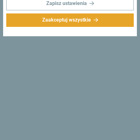
Zapisz ustawienia
Zaakceptuj wszystkie
Szukasz pomysłów na
podróż?
Zobacz jak inni widzą Czarnogórę. Chcielibyśmy mieć z
Tobą kontakt - podziel się swoimi wrażeniami z Czarnogóry
używając hashtagu:
#gomontenegro
.