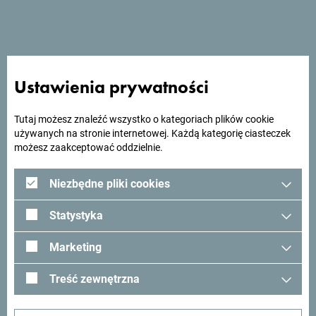
Ustawienia prywatności
Tutaj możesz znaleźć wszystko o kategoriach plików cookie
używanych na stronie internetowej. Każdą kategorię ciasteczek
możesz zaakceptować oddzielnie.
Odkryj wyjątkowy kontrast naturalnego piękna – ciesz się
Niezbędne pliki cookies
urokiem piaszczystej Małej Plaży, oddalonej zaledwie o 40
Statystyka
metrów, lub oddaj się spokojowi ukrytych kamienistych
plaż z krystalicznie czystą wodą, takich jak Liman. Pokoje i
Marketing
apartamenty mieszczące się w dawnym Zamku
Królewskim emanują historią, a hotel oferuje także
Treść zewnętrzna
wyjątkowe atrakcje kulturowe – Muzeum Piratów z Ulcinja,
pomnik Miguela de Cervantesa i wiele więcej.