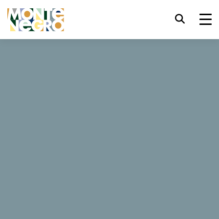
Skróty klawiszowe
trl+U
Wyświetl opcje ułatwień dostępu,
...
Czarnogóra
Laguna Safari
trl+Alt+K
Wyświetl indeks witryny,
Laguna Safari
trl+Alt+V
Przejdź do głównej treści,
trl+Alt+D
Powrót do strony głównej,
7 Opinie
Esc
Zamknij okno/menu modalne,
Zarezerwuj teraz
Tab
Przenieś uwagę na kolejny element,
Strona internetowa