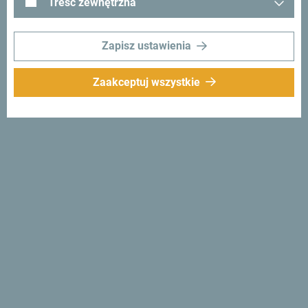
Treść zewnętrzna
Zapisz ustawienia
Zaakceptuj wszystkie
Śledź nas:
Otrzymuj
propozycje i
pomysły w swoim
inboxie:
Zapisz się do newslettera
Odkryj wyjątkową
Czarnogórę