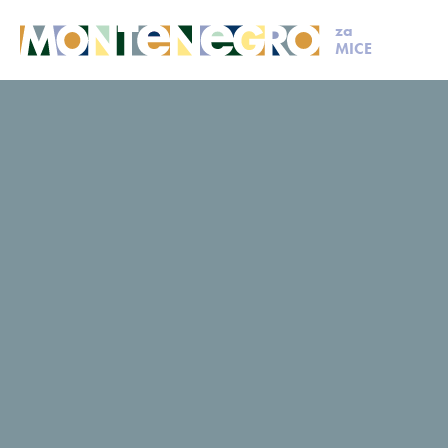
za
MICE
MICE
Napravi upit
Upit
Pošalji upit i planiraj sa nama već danas
Kontakt informacije