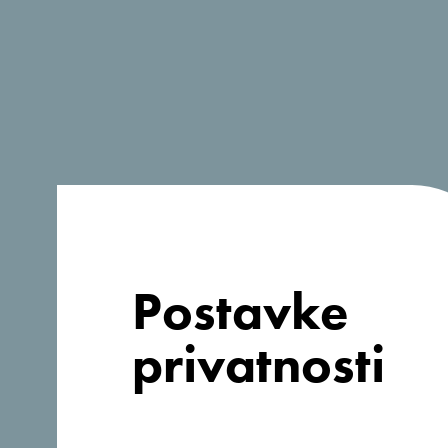
Želim ručno popuniti detalje sastanka - n
sastanka.
Naziv događaja
*
Početak
*
Završetak
*
Postavke
privatnosti
Broj učesnika
*
Ukupan broj noćenja
*