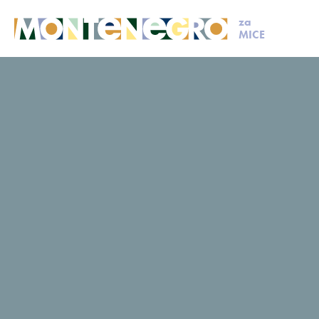
za
MICE
MICE
Napravi upit
Upit
Pošalji upit i planiraj sa nama već danas
Kontakt informacije