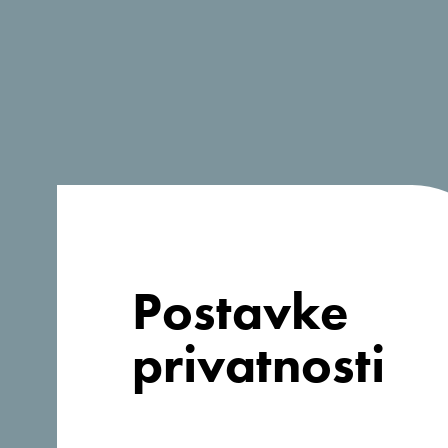
Želim ručno popuniti detalje sastanka - n
sastanka.
Naziv događaja
*
Početak
*
Završetak
*
Postavke
privatnosti
Broj učesnika
*
Ukupan broj noćenja
*