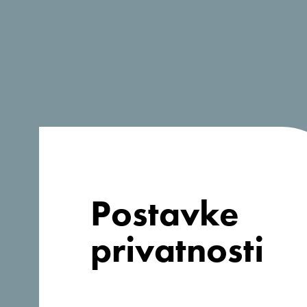
Želim ručno popuniti detalje sastanka - n
sastanka.
Naziv događaja
*
Početak
*
Završetak
*
Postavke
privatnosti
Broj učesnika
*
Ukupan broj noćenja
*