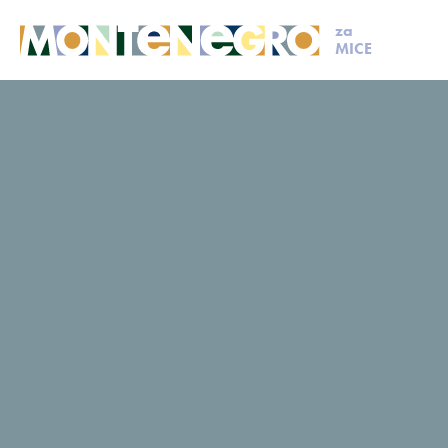
za
MICE
MICE
Napravi upit
Upit
Pošalji upit i planiraj sa nama već danas
Kontakt informacije