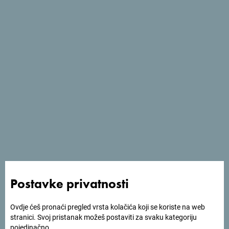
Početak
*
Završetak
*
Broj učesnika
*
Ukupan broj noćenja
*
Postavke privatnosti
Kakva mjesta za organizaciju događaja su vam
Ovdje ćeš pronaći pregled vrsta kolačića koji se koriste na web
potrebna?
*
stranici. Svoj pristanak možeš postaviti za svaku kategoriju
pojedinačno.