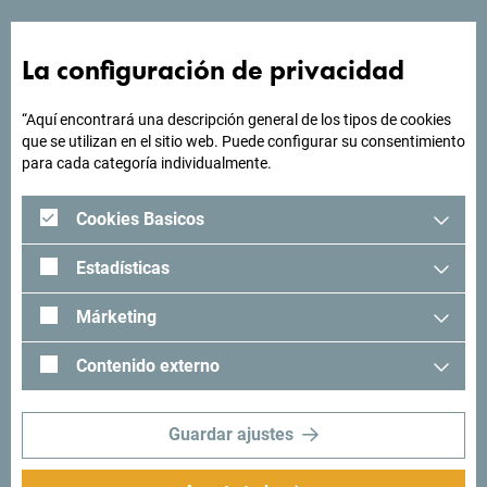
¿Buscas ideas para tu
La configuración de privacidad
viaje?
“Aquí encontrará una descripción general de los tipos de cookies
que se utilizan en el sitio web. Puede configurar su consentimiento
"Mira cómo otros han experimentado Montenegro. Nos
para cada categoría individualmente.
encantaría saber de usted: comparta sus momentos en
Montenegro con el siguiente hashtag: "
#gomontenegro
.
Cookies Basicos
Estadísticas
Márketing
Contenido externo
Guardar ajustes