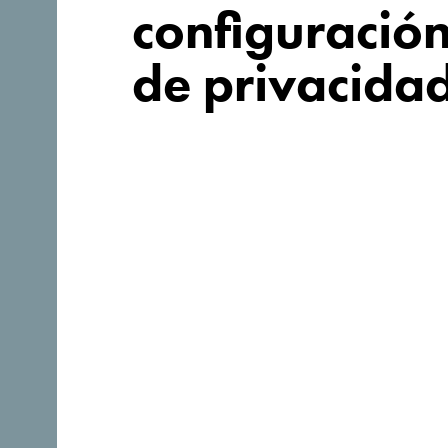
configuració
de privacida
Síganos:
Descubre un Montenegro ú
Tan pequeño que se puede recorrer en una tarde. No se
que trate de absorber verdaderamente lo que es espec