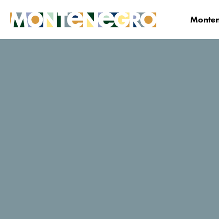
Monten
Montenegro
Planifica y Reserva
¿Dónde qu
Franca
Reservar ahora