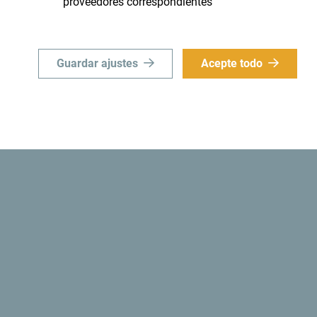
proveedores correspondientes"
Guardar ajustes
Acepte todo
d
¿Sabías? Que en 1991, las autoridades monteneg
convertía a Montenegro en
el primer estado eco
Patrimonio cultur