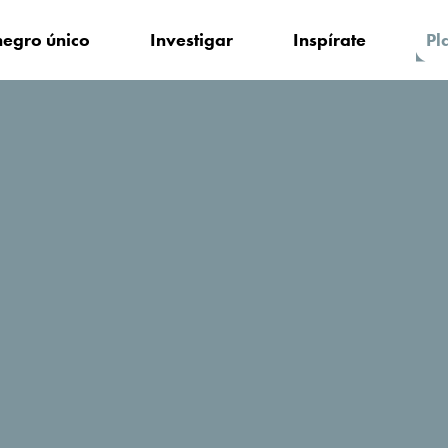
egro único
Investigar
Inspírate
Pl
edarse?
Franca