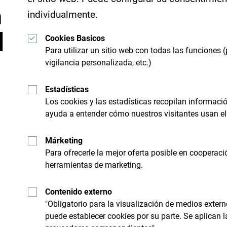
n
individualmente.
d
Cookies Basicos
Para utilizar un sitio web con todas las funciones (
Recibe sugerencias e id
vigilancia personalizada, etc.)
bandeja de entrada:
Estadísticas
Los cookies y las estadísticas recopilan informac
ayuda a entender cómo nuestros visitantes usan el 
nico
Busque su desti
Márketing
Para ofrecerle la mejor oferta posible en cooperaci
 limite a "sobrevolarlo", sino
Aunque es un país pequeño, e
herramientas de marketing.
ial e importante".
Contenido externo
"Obligatorio para la visualización de medios extern
puede establecer cookies por su parte. Se aplican 