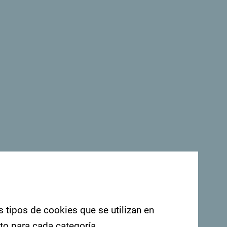
Ver en Google Maps
. Nos encantaría saber de usted: comparta
ashtag: "
#gomontenegro
.
s tipos de cookies que se utilizan en
nto para cada categoría