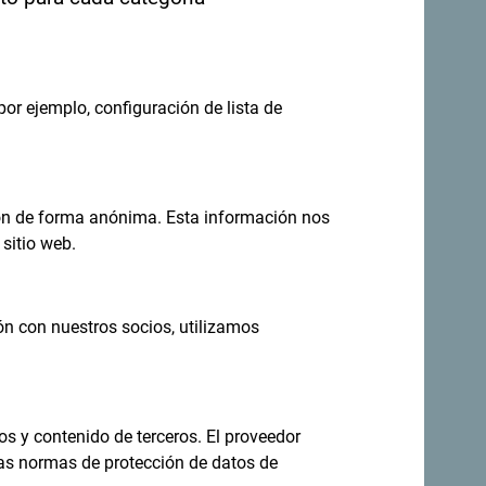
por ejemplo, configuración de lista de
eas en tu
Regístrese para recibir el boletín
ión de forma anónima. Esta información nos
sitio web.
no todo el año
ón con nuestros socios, utilizamos
s increíblemente diverso.
os y contenido de terceros. El proveedor
las normas de protección de datos de