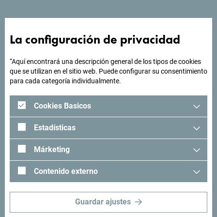
¿Buscas ideas para tu
La configuración de privacidad
viaje?
“Aquí encontrará una descripción general de los tipos de cookies
que se utilizan en el sitio web. Puede configurar su consentimiento
para cada categoría individualmente.
"Mira cómo otros han experimentado Montenegro. Nos
encantaría saber de usted: comparta sus momentos en
Cookies Basicos
Montenegro con el siguiente hashtag: "
#gomontenegro
.
Estadísticas
Márketing
Contenido externo
Guardar ajustes