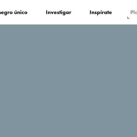
egro único
Investigar
Inspírate
Pl
edarse?
Stone Bridge