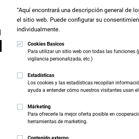
“Aquí encontrará una descripción general de lo
el sitio web. Puede configurar su consentimie
n
individualmente.
d
Cookies Basicos
Para utilizar un sitio web con todas las funciones (
vigilancia personalizada, etc.)
Recibe sugerencias e id
Estadísticas
Los cookies y las estadísticas recopilan informac
bandeja de entrada:
ayuda a entender cómo nuestros visitantes usan el 
Márketing
nico
Busque su desti
Para ofrecerle la mejor oferta posible en cooperaci
herramientas de marketing.
 limite a "sobrevolarlo", sino
Aunque es un país pequeño, e
Contenido externo