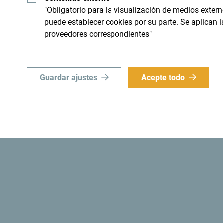
ial e importante".
"Obligatorio para la visualización de medios extern
puede establecer cookies por su parte. Se aplican 
proveedores correspondientes"
Guardar ajustes
Acepte todo
d
¿Sabías? Que en 1991, las autoridades monteneg
convertía a Montenegro en
el primer estado eco