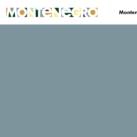
Monten
Montenegro
Planifica y Reserva
¿Dónde qu
Stone Bridge
Calificaciones de viajeros de
TripAdvisor
36 Reseñas