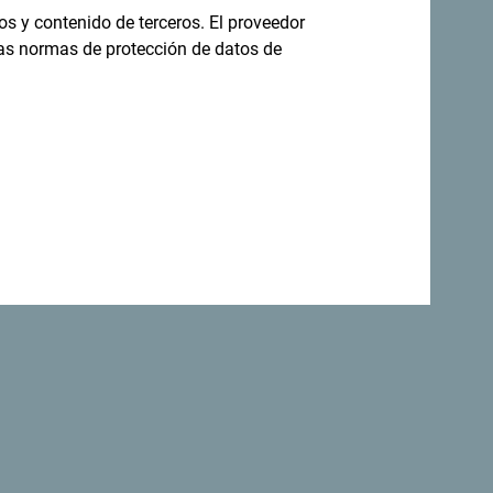
os y contenido de terceros. El proveedor
las normas de protección de datos de
rinas adoptaron una declaración que
lógico del mundo
.
Volver a la parte superior