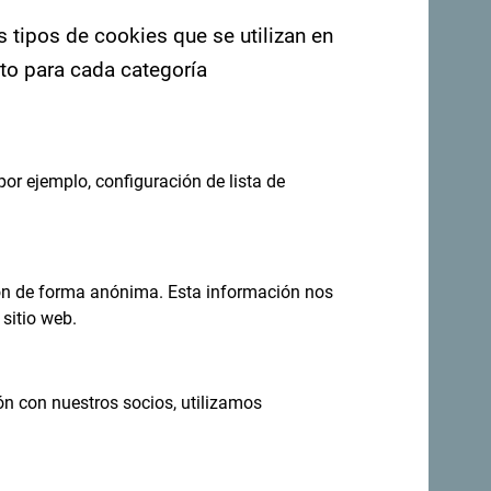
s tipos de cookies que se utilizan en
nto para cada categoría
por ejemplo, configuración de lista de
eas en tu
Regístrese para recibir el boletín
ión de forma anónima. Esta información nos
sitio web.
no todo el año
ón con nuestros socios, utilizamos
s increíblemente diverso.