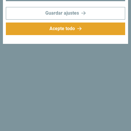
Guardar ajustes
Acepte todo
Síganos:
Recibe sugerencias
e ideas en tu
bandeja de entrada:
Regístrese para recibir el
boletín
Descubre un Montenegro
único