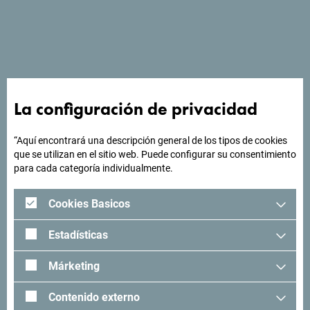
Ver en Google Maps
“Diseñado para desde el momento en que llegas ,te haga
sentir como si hubieras llegado a casa, ya sea en unos días
o unos meses".
La configuración de privacidad
“Aquí encontrará una descripción general de los tipos de cookies
¿Buscas ideas para tu
que se utilizan en el sitio web. Puede configurar su consentimiento
para cada categoría individualmente.
viaje?
Cookies Basicos
"Mira cómo otros han experimentado Montenegro. Nos
Estadísticas
encantaría saber de usted: comparta sus momentos en
Montenegro con el siguiente hashtag: "
#gomontenegro
.
Márketing
Contenido externo