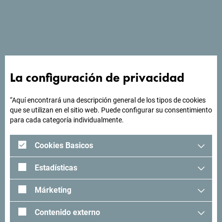
La configuración de privacidad
“Aquí encontrará una descripción general de los tipos de cookies
¿Buscas ideas para tu
que se utilizan en el sitio web. Puede configurar su consentimiento
para cada categoría individualmente.
viaje?
Cookies Basicos
"Mira cómo otros han experimentado Montenegro. Nos
Estadísticas
encantaría saber de usted: comparta sus momentos en
Montenegro con el siguiente hashtag: "
#gomontenegro
.
Márketing
Contenido externo