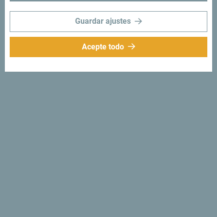
Guardar ajustes
Acepte todo
Síganos:
Recibe sugerencias
e ideas en tu
bandeja de entrada:
Regístrese para recibir el
boletín
Descubre un Montenegro
único