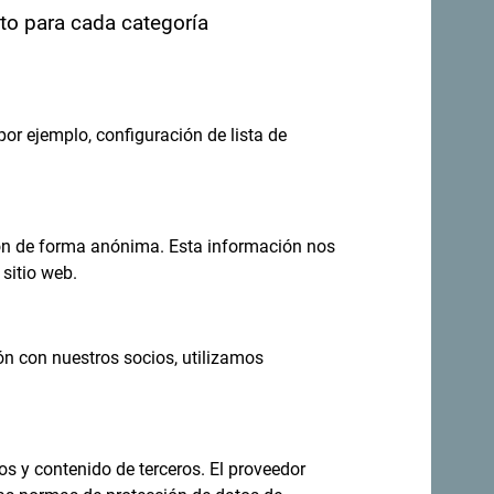
nto para cada categoría
por ejemplo, configuración de lista de
ión de forma anónima. Esta información nos
sitio web.
. Nos encantaría saber de usted: comparta
ashtag: "
#gomontenegro
.
ón con nuestros socios, utilizamos
os y contenido de terceros. El proveedor