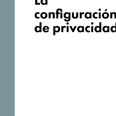
La
configuració
de privacida
¿Buscas ideas
para tu viaje?