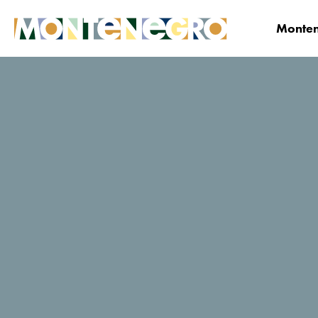
Monten
Montenegro
Planifica y Reserva
¿Dónde qu
HGnijezdo
Sitio web