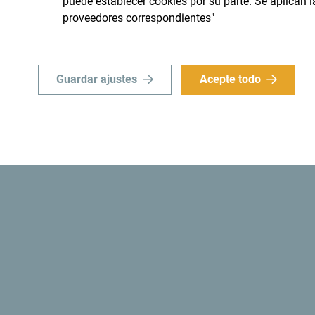
puede establecer cookies por su parte. Se aplican 
proveedores correspondientes"
Guardar ajustes
Acepte todo
Recibe sugerencias e id
bandeja de entrada:
nico
Busque su desti
 limite a "sobrevolarlo", sino
Aunque es un país pequeño, e
ial e importante".