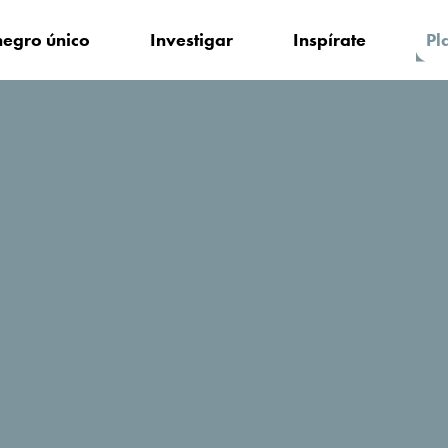
egro único
Investigar
Inspírate
Pl
edarse?
HGnijezdo