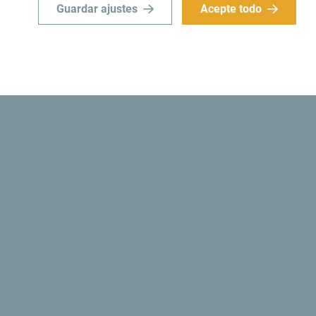
Guardar ajustes
Acepte todo
nico
Busque su desti
 limite a "sobrevolarlo", sino
Aunque es un país pequeño, e
ial e importante".
¿Sabías? Que en 1991, las autoridades monteneg