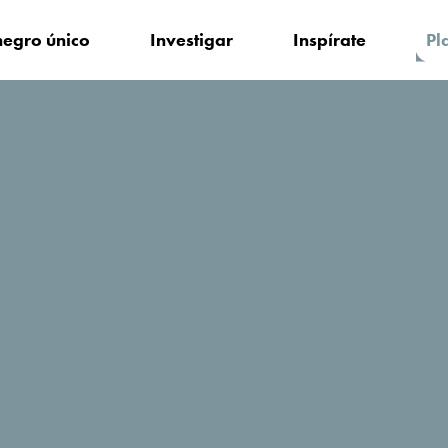
egro único
Investigar
Inspírate
Pl
edarse?
Bocasa