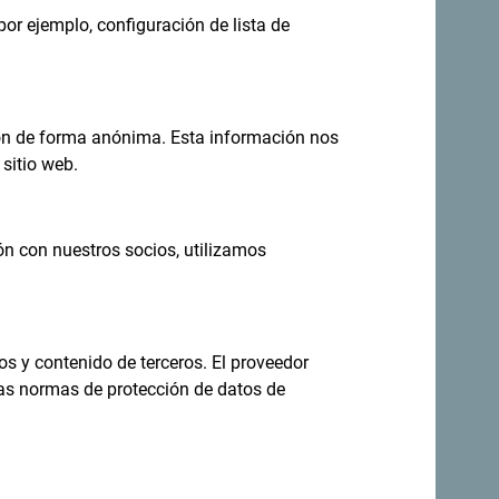
por ejemplo, configuración de lista de
. Nos encantaría saber de usted: comparta
ashtag: "
#gomontenegro
.
ión de forma anónima. Esta información nos
sitio web.
ón con nuestros socios, utilizamos
os y contenido de terceros. El proveedor
las normas de protección de datos de
eas en tu
Regístrese para recibir el boletín