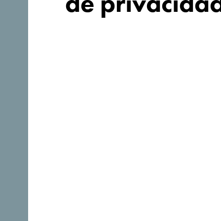
de privacida
¿Buscas ideas
para tu viaje?
Síganos: