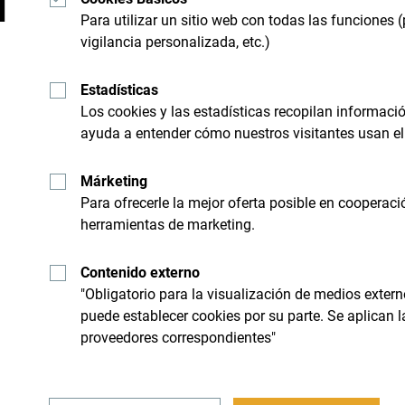
d
Para utilizar un sitio web con todas las funciones (
vigilancia personalizada, etc.)
"Mira cómo otros han experimentado Montenegro
sus momentos en Montenegro con el siguiente h
Estadísticas
Los cookies y las estadísticas recopilan informac
ayuda a entender cómo nuestros visitantes usan el 
Márketing
Para ofrecerle la mejor oferta posible en cooperaci
herramientas de marketing.
Contenido externo
"Obligatorio para la visualización de medios extern
puede establecer cookies por su parte. Se aplican 
proveedores correspondientes"
Recibe sugerencias e id
bandeja de entrada: