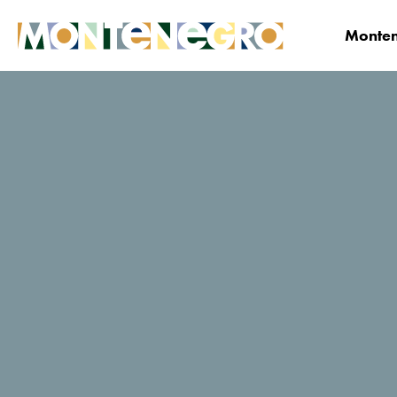
Monten
Montenegro
Planifica y Reserva
¿Dónde qu
Bocasa
Calificaciones de viajeros de
TripAdvisor
172 Reseñas
Sitio web