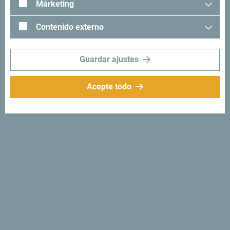
Márketing
"Mira cómo otros han experimentado Montenegro. Nos
encantaría saber de usted: comparta sus momentos en
Contenido externo
Montenegro con el siguiente hashtag: "
#gomontenegro
.
Guardar ajustes
Acepte todo
Síganos:
Recibe sugerencias
e ideas en tu
bandeja de entrada:
Regístrese para recibir el