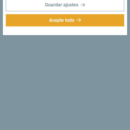
Guardar ajustes
Acepte todo
Síganos:
Recibe sugerencias
e ideas en tu
bandeja de entrada:
Regístrese para recibir el
boletín
Descubre un Montenegro
único
Tan pequeño que se puede recorrer en una tarde. No se