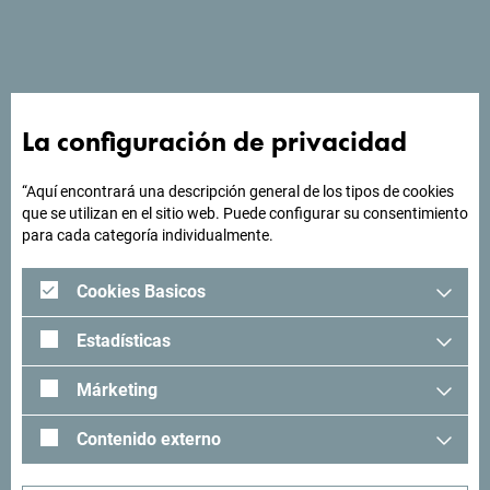
Ver en Google Maps
La configuración de privacidad
¿Buscas ideas para tu
“Aquí encontrará una descripción general de los tipos de cookies
que se utilizan en el sitio web. Puede configurar su consentimiento
viaje?
para cada categoría individualmente.
Cookies Basicos
"Mira cómo otros han experimentado Montenegro. Nos
encantaría saber de usted: comparta sus momentos en
Estadísticas
Montenegro con el siguiente hashtag: "
#gomontenegro
.
Márketing
Contenido externo