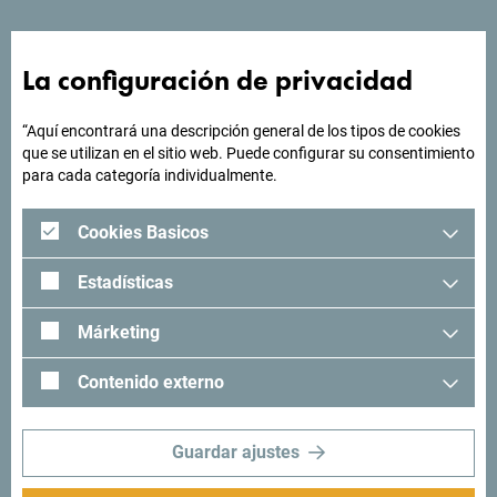
¿Buscas ideas para tu
La configuración de privacidad
viaje?
“Aquí encontrará una descripción general de los tipos de cookies
que se utilizan en el sitio web. Puede configurar su consentimiento
"Mira cómo otros han experimentado Montenegro. Nos
para cada categoría individualmente.
encantaría saber de usted: comparta sus momentos en
Montenegro con el siguiente hashtag: "
#gomontenegro
.
Cookies Basicos
Estadísticas
Márketing
Contenido externo
Guardar ajustes