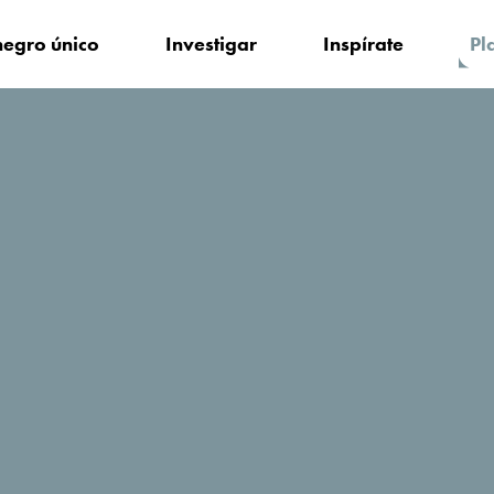
egro único
Investigar
Inspírate
Pl
edarse?
Camp'n Soul