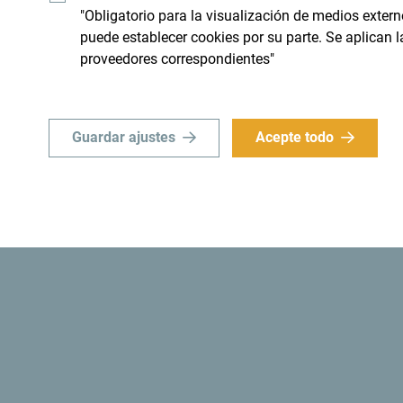
ial e importante".
"Obligatorio para la visualización de medios extern
puede establecer cookies por su parte. Se aplican 
proveedores correspondientes"
Guardar ajustes
Acepte todo
d
¿Sabías? Que en 1991, las autoridades monteneg
convertía a Montenegro en
el primer estado eco