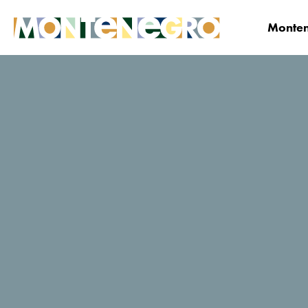
Monten
Montenegro
Planifica y Reserva
¿Dónde qu
Camp'n Soul
Sitio web