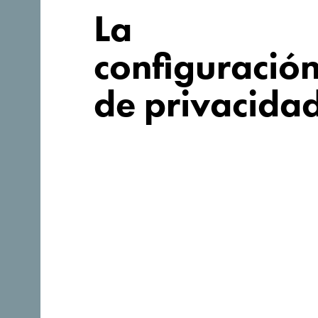
La
configuració
de privacida
Síganos:
Descubre un Montenegro ú
Tan pequeño que se puede recorrer en una tarde. No se