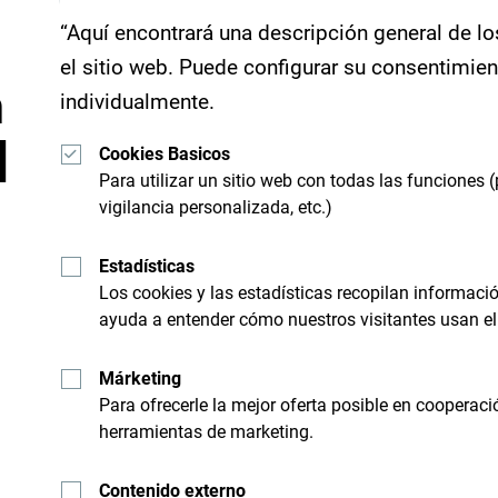
“Aquí encontrará una descripción general de lo
el sitio web. Puede configurar su consentimie
n
individualmente.
d
Cookies Basicos
Para utilizar un sitio web con todas las funciones (
vigilancia personalizada, etc.)
Recibe sugerencias e id
Estadísticas
bandeja de entrada:
Los cookies y las estadísticas recopilan informac
ayuda a entender cómo nuestros visitantes usan el 
Márketing
nico
Busque su desti
Para ofrecerle la mejor oferta posible en cooperaci
herramientas de marketing.
 limite a "sobrevolarlo", sino
Aunque es un país pequeño, e
Contenido externo