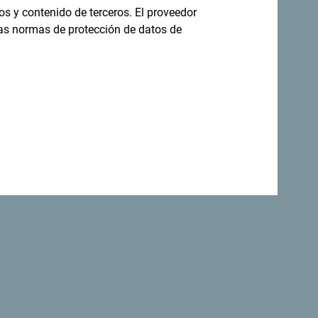
os y contenido de terceros. El proveedor
las normas de protección de datos de
rinas adoptaron una declaración que
lógico del mundo
.
Volver a la parte superior