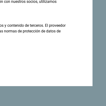
ón con nuestros socios, utilizamos
no todo el año
os y contenido de terceros. El proveedor
las normas de protección de datos de
s increíblemente diverso.