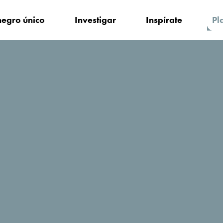
egro único
Investigar
Inspírate
Pl
edarse?
voco®Podgorica