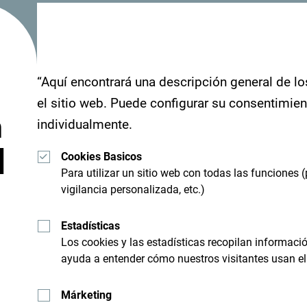
"Mira cómo otros han experimentado Montenegro
sus momentos en Montenegro con el siguiente h
“Aquí encontrará una descripción general de lo
el sitio web. Puede configurar su consentimie
n
individualmente.
d
Cookies Basicos
Para utilizar un sitio web con todas las funciones (
vigilancia personalizada, etc.)
Estadísticas
Los cookies y las estadísticas recopilan informac
ayuda a entender cómo nuestros visitantes usan el 
Recibe sugerencias e id
Márketing
bandeja de entrada: