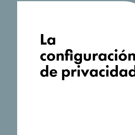
¿Buscas ideas
para tu viaje?
La
configuració
de privacida
Síganos: