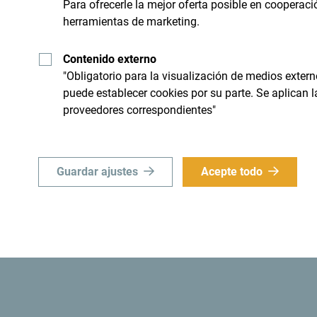
Para ofrecerle la mejor oferta posible en cooperaci
herramientas de marketing.
Contenido externo
nico
Busque su desti
"Obligatorio para la visualización de medios extern
puede establecer cookies por su parte. Se aplican 
proveedores correspondientes"
 limite a "sobrevolarlo", sino
Aunque es un país pequeño, e
ial e importante".
Guardar ajustes
Acepte todo