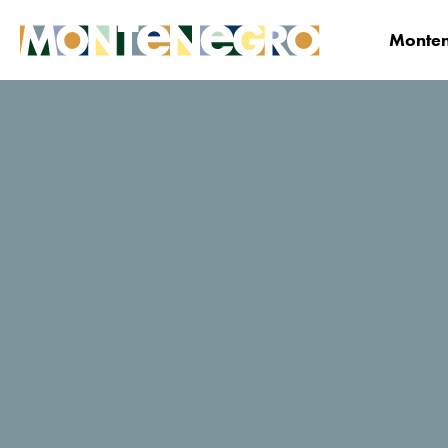
Monten
Montenegro
Planifica y Reserva
¿Dónde qu
voco®Podgorica
Calificaciones de viajeros de
TripAdvisor
105 Reseñas