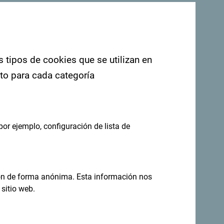
. Nos encantaría saber de usted: comparta
ashtag: "
#gomontenegro
.
s tipos de cookies que se utilizan en
nto para cada categoría
por ejemplo, configuración de lista de
ión de forma anónima. Esta información nos
sitio web.
eas en tu
Regístrese para recibir el boletín