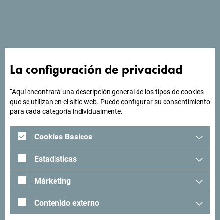
Ver en Google Maps
La configuración de privacidad
“Aquí encontrará una descripción general de los tipos de cookies
¿Buscas ideas para tu
que se utilizan en el sitio web. Puede configurar su consentimiento
para cada categoría individualmente.
viaje?
Cookies Basicos
"Mira cómo otros han experimentado Montenegro. Nos
encantaría saber de usted: comparta sus momentos en
Estadísticas
Montenegro con el siguiente hashtag: "
#gomontenegro
.
Márketing
Contenido externo