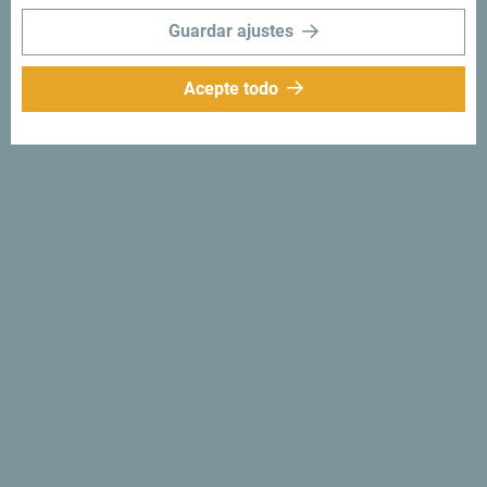
Guardar ajustes
Acepte todo
Síganos:
Recibe sugerencias
e ideas en tu
bandeja de entrada:
Regístrese para recibir el
boletín
Descubre un Montenegro
único