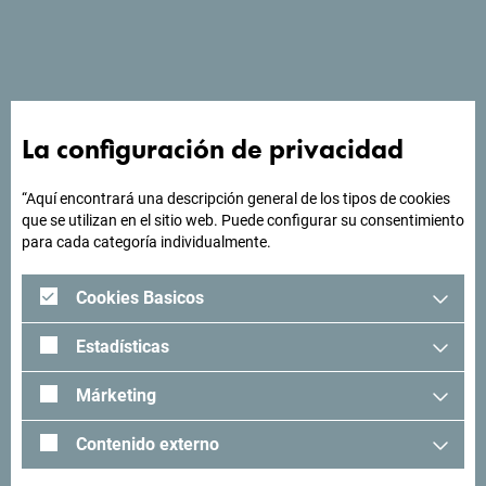
Ver en Google Maps
La configuración de privacidad
¿Buscas ideas para tu
“Aquí encontrará una descripción general de los tipos de cookies
que se utilizan en el sitio web. Puede configurar su consentimiento
viaje?
para cada categoría individualmente.
Cookies Basicos
"Mira cómo otros han experimentado Montenegro. Nos
encantaría saber de usted: comparta sus momentos en
Estadísticas
Montenegro con el siguiente hashtag: "
#gomontenegro
.
Márketing
Contenido externo