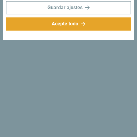
Guardar ajustes
Acepte todo
Síganos:
Recibe sugerencias
e ideas en tu
bandeja de entrada:
Regístrese para recibir el
boletín
Descubre un Montenegro
único