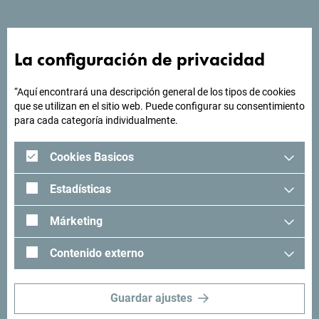
¿Buscas ideas para tu
La configuración de privacidad
viaje?
“Aquí encontrará una descripción general de los tipos de cookies
que se utilizan en el sitio web. Puede configurar su consentimiento
para cada categoría individualmente.
"Mira cómo otros han experimentado Montenegro. Nos
encantaría saber de usted: comparta sus momentos en
Cookies Basicos
Montenegro con el siguiente hashtag: "
#gomontenegro
.
Estadísticas
Márketing
Contenido externo
Guardar ajustes