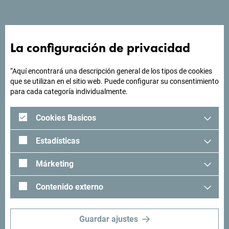
La configuración de privacidad
¿Buscas ideas para tu
viaje?
“Aquí encontrará una descripción general de los tipos de cookies
que se utilizan en el sitio web. Puede configurar su consentimiento
para cada categoría individualmente.
"Mira cómo otros han experimentado Montenegro. Nos
encantaría saber de usted: comparta sus momentos en
Cookies Basicos
Montenegro con el siguiente hashtag: "
#gomontenegro
.
Estadísticas
Márketing
Contenido externo
Guardar ajustes