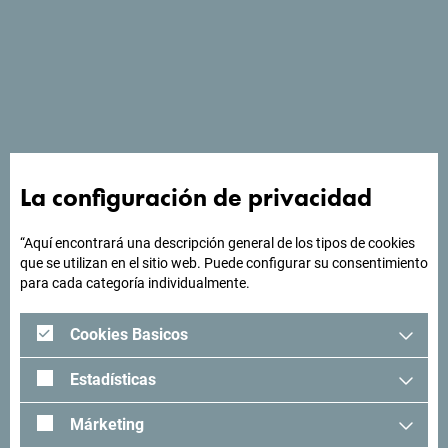
Ver en Google Maps
El Kalosby Aycon Hotel alberga un restaurante y un bar con
terraza. Se encuentra en Budva, a 500 m de la playa de
La configuración de privacidad
Bečići ya 3,5 km del casco antiguo de Budva.
“Aquí encontrará una descripción general de los tipos de cookies
que se utilizan en el sitio web. Puede configurar su consentimiento
para cada categoría individualmente.
¿Buscas ideas para tu
Cookies Basicos
viaje?
Estadísticas
"Mira cómo otros han experimentado Montenegro. Nos
Márketing
encantaría saber de usted: comparta sus momentos en