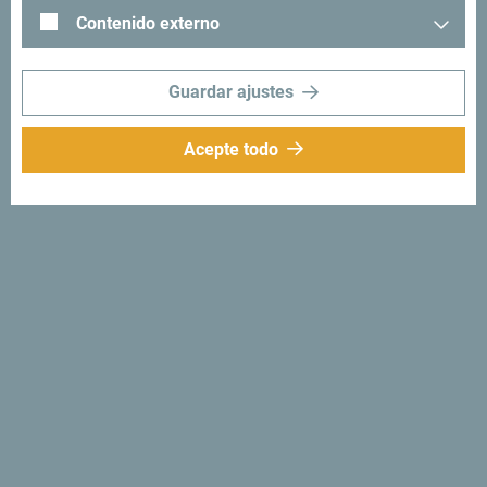
Montenegro con el siguiente hashtag: "
#gomontenegro
.
Contenido externo
Guardar ajustes
Acepte todo
Síganos:
Recibe sugerencias
e ideas en tu
bandeja de entrada:
Regístrese para recibir el
boletín