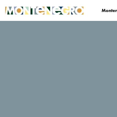
Monten
Montenegro
Planifica y Reserva
¿Dónde qu
Moskva
Calificaciones de viajeros de
TripAdvisor
149 Reseñas
Reservar ahora
Sitio web