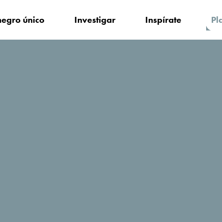
egro único
Investigar
Inspírate
Pl
edarse?
Moskva