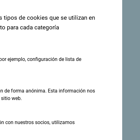
s tipos de cookies que se utilizan en
nto para cada categoría
por ejemplo, configuración de lista de
eas en tu
ión de forma anónima. Esta información nos
Regístrese para recibir el boletín
sitio web.
ón con nuestros socios, utilizamos
no todo el año