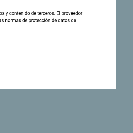
s increíblemente diverso.
os y contenido de terceros. El proveedor
las normas de protección de datos de
rinas adoptaron una declaración que
lógico del mundo
.