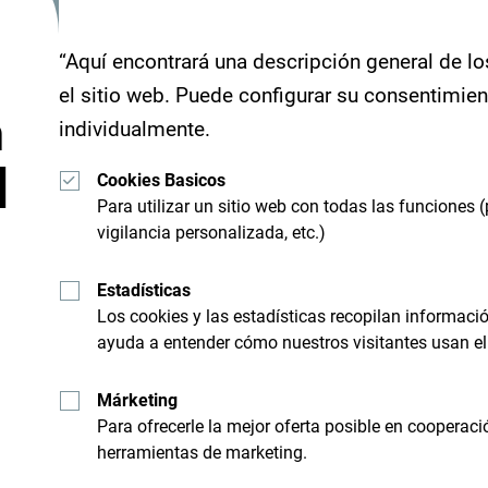
“Aquí encontrará una descripción general de lo
el sitio web. Puede configurar su consentimie
n
individualmente.
d
Cookies Basicos
Para utilizar un sitio web con todas las funciones (
vigilancia personalizada, etc.)
Estadísticas
Recibe sugerencias e id
Los cookies y las estadísticas recopilan informac
ayuda a entender cómo nuestros visitantes usan el 
bandeja de entrada:
Márketing
Para ofrecerle la mejor oferta posible en cooperaci
nico
Busque su desti
herramientas de marketing.