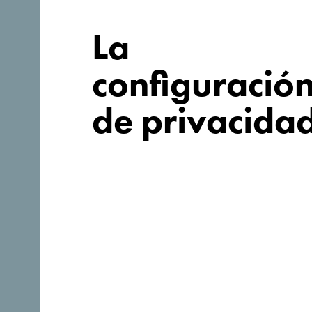
La
configuració
de privacida
Síganos:
Descubre un Montenegro ú