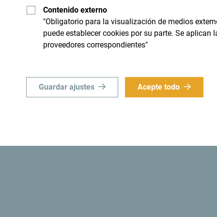
Contenido externo
 limite a "sobrevolarlo", sino
Aunque es un país pequeño, e
"Obligatorio para la visualización de medios extern
ial e importante".
puede establecer cookies por su parte. Se aplican 
proveedores correspondientes"
Guardar ajustes
Acepte todo
d
¿Sabías? Que en 1991, las autoridades monteneg
convertía a Montenegro en
el primer estado eco