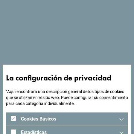
Ver en Google Maps
La configuración de privacidad
El Hotel Harmonia by Dukley con 45 habitaciones y suites
es la elección correcta para quienes desean vivir unas
vacaciones familiares inolvidables en Budva o un viaje de
“Aquí encontrará una descripción general de los tipos de cookies
que se utilizan en el sitio web. Puede configurar su consentimiento
negocios impecablemente organizado.
para cada categoría individualmente.
Cookies Basicos
¿Buscas ideas para tu
Estadísticas