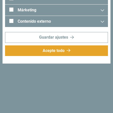
viaje?
Márketing
"Mira cómo otros han experimentado Montenegro. Nos
Contenido externo
encantaría saber de usted: comparta sus momentos en
Montenegro con el siguiente hashtag: "
#gomontenegro
.
Guardar ajustes
Acepte todo
Síganos:
Recibe sugerencias