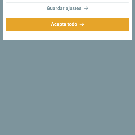
Guardar ajustes
Acepte todo
Síganos:
Recibe sugerencias
e ideas en tu
bandeja de entrada:
Regístrese para recibir el
boletín
Descubre un Montenegro
único