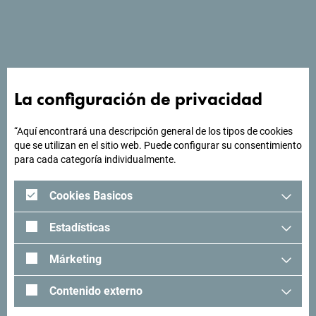
"El hotel está ubicado en Petrovac. Cuenta con 11 villas y
una parte central, 98 habitaciones estándar, 138
habitaciones superiores, 23 suites dúplex y 6 suites
superiores, con una capacidad total de 700 camas.”
La configuración de privacidad
“Aquí encontrará una descripción general de los tipos de cookies
¿Buscas ideas para tu
que se utilizan en el sitio web. Puede configurar su consentimiento
para cada categoría individualmente.
viaje?
Cookies Basicos
"Mira cómo otros han experimentado Montenegro. Nos
encantaría saber de usted: comparta sus momentos en
Estadísticas
Montenegro con el siguiente hashtag: "
#gomontenegro
.
Márketing
Contenido externo