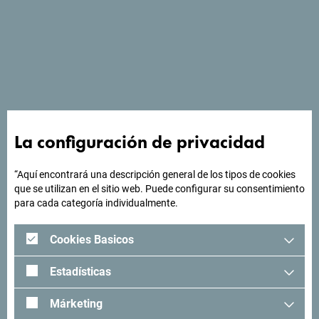
Ver en Google Maps
"Hotel Infinity by Dukley tiene un total de 50 habitaciones y
residencias, 3 playas privadas, Piscina al aire libre, 4
La configuración de privacidad
restaurantes con diferentes cocinas, sala de conferencias. "
“Aquí encontrará una descripción general de los tipos de cookies
que se utilizan en el sitio web. Puede configurar su consentimiento
para cada categoría individualmente.
¿Buscas ideas para tu
Cookies Basicos
viaje?
Estadísticas
"Mira cómo otros han experimentado Montenegro. Nos
Márketing
encantaría saber de usted: comparta sus momentos en