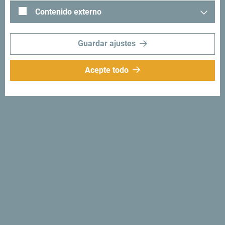
Montenegro con el siguiente hashtag: "
#gomontenegro
.
Contenido externo
Guardar ajustes
Acepte todo
Síganos:
Recibe sugerencias
e ideas en tu
bandeja de entrada:
Regístrese para recibir el
boletín