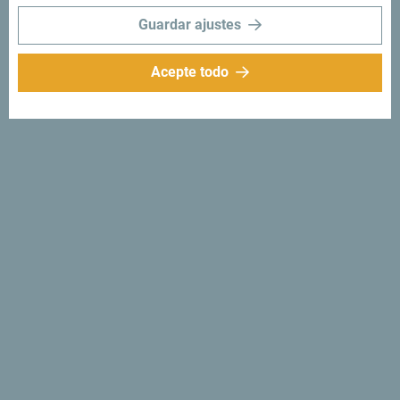
Guardar ajustes
Acepte todo
Síganos:
Recibe sugerencias
e ideas en tu
bandeja de entrada:
Regístrese para recibir el
boletín
Descubre un Montenegro
único