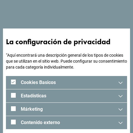
La Villa Geba se encuentra en Sveti Stefan, a 2,4 km de la
playa de Drobni Pijesak. Cuenta con sus 8 departamentos
de ultra lujo (80 a 120 m2).
La configuración de privacidad
“Aquí encontrará una descripción general de los tipos de cookies
¿Buscas ideas para tu
que se utilizan en el sitio web. Puede configurar su consentimiento
para cada categoría individualmente.
viaje?
Cookies Basicos
"Mira cómo otros han experimentado Montenegro. Nos
encantaría saber de usted: comparta sus momentos en
Estadísticas
Montenegro con el siguiente hashtag: "
#gomontenegro
.
Márketing
Contenido externo