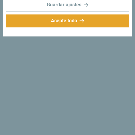
Guardar ajustes
Acepte todo
Síganos:
Recibe sugerencias
e ideas en tu
bandeja de entrada:
Regístrese para recibir el
boletín
Descubre un Montenegro
único
Tan pequeño que se puede recorrer en una tarde. No se