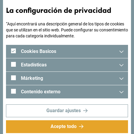
viaje?
La configuración de privacidad
"Mira cómo otros han experimentado Montenegro. Nos
“Aquí encontrará una descripción general de los tipos de cookies
que se utilizan en el sitio web. Puede configurar su consentimiento
encantaría saber de usted: comparta sus momentos en
para cada categoría individualmente.
Montenegro con el siguiente hashtag: "
#gomontenegro
.
Cookies Basicos
Estadísticas
Márketing
Contenido externo
Guardar ajustes
Síganos:
Recibe sugerencias
Acepte todo