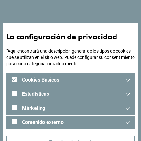
playa, con un amplio patio. Las estaciones de autobús y
tren están cerca.
La configuración de privacidad
¿Buscas ideas para tu
“Aquí encontrará una descripción general de los tipos de cookies
viaje?
que se utilizan en el sitio web. Puede configurar su consentimiento
para cada categoría individualmente.
"Mira cómo otros han experimentado Montenegro. Nos
Cookies Basicos
encantaría saber de usted: comparta sus momentos en
Montenegro con el siguiente hashtag: "
#gomontenegro
.
Estadísticas
Márketing
Contenido externo