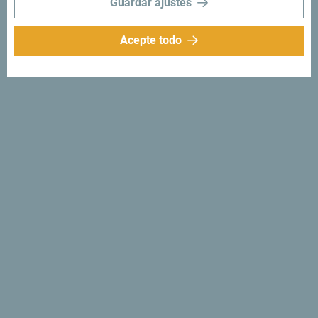
Guardar ajustes
Acepte todo
Síganos:
Recibe sugerencias
e ideas en tu
bandeja de entrada:
Regístrese para recibir el
boletín
Descubre un Montenegro
único
Tan pequeño que se puede recorrer en una tarde. No se
limite a "sobrevolarlo", sino que trate de absorber