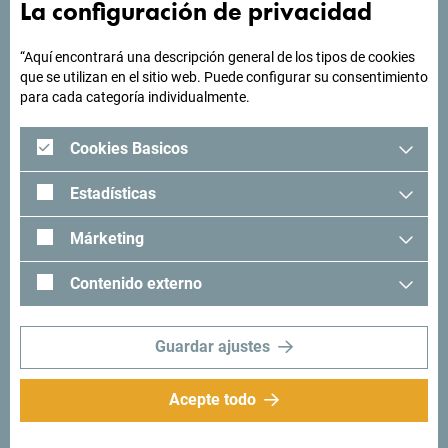
La configuración de privacidad
"Mira cómo otros han experimentado Montenegro. Nos
“Aquí encontrará una descripción general de los tipos de cookies
encantaría saber de usted: comparta sus momentos en
que se utilizan en el sitio web. Puede configurar su consentimiento
Montenegro con el siguiente hashtag: "
#gomontenegro
.
para cada categoría individualmente.
Cookies Basicos
Estadísticas
Márketing
Contenido externo
Guardar ajustes
Síganos:
Recibe sugerencias
Acepte todo
e ideas en tu
bandeja de entrada: