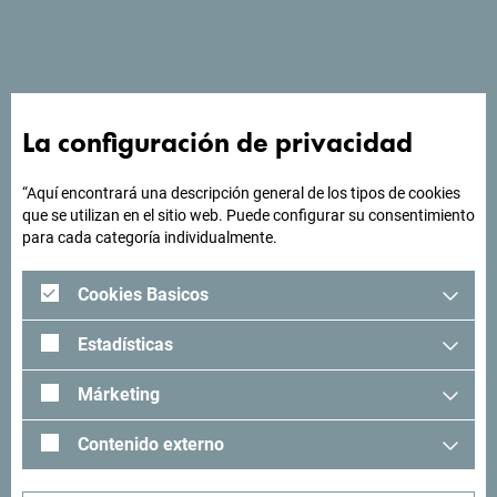
La pensión Javorovača se encuentra a los pies de la
estación de esquí del mismo nombre. Está a sólo 500 m
del centro de la ciudad.
La configuración de privacidad
¿Buscas ideas para tu
“Aquí encontrará una descripción general de los tipos de cookies
que se utilizan en el sitio web. Puede configurar su consentimiento
viaje?
para cada categoría individualmente.
Cookies Basicos
"Mira cómo otros han experimentado Montenegro. Nos
encantaría saber de usted: comparta sus momentos en
Estadísticas
Montenegro con el siguiente hashtag: "
#gomontenegro
.
Márketing
Contenido externo