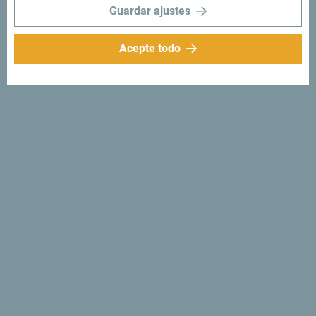
Guardar ajustes
Acepte todo
Síganos:
Recibe sugerencias
e ideas en tu
bandeja de entrada:
Regístrese para recibir el
boletín
Descubre un Montenegro
único
Tan pequeño que se puede recorrer en una tarde. No se