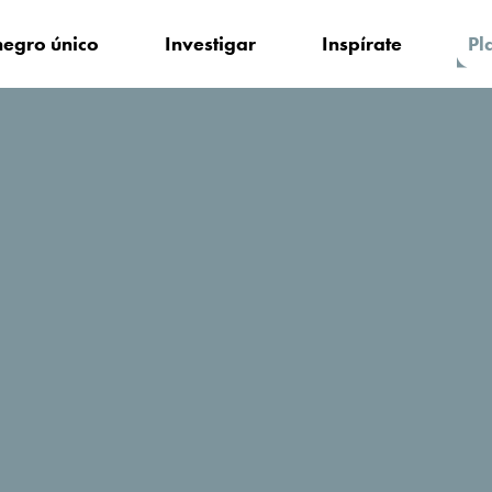
egro único
Investigar
Inspírate
Pl
edarse?
Lazaro