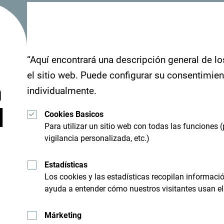
"Mira cómo otros han experimentado Montenegro
sus momentos en Montenegro con el siguiente h
“Aquí encontrará una descripción general de lo
el sitio web. Puede configurar su consentimie
n
individualmente.
d
Cookies Basicos
Para utilizar un sitio web con todas las funciones (
vigilancia personalizada, etc.)
Estadísticas
Los cookies y las estadísticas recopilan informac
ayuda a entender cómo nuestros visitantes usan el 
Recibe sugerencias e id
Márketing
bandeja de entrada: