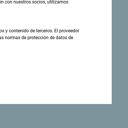
ón con nuestros socios, utilizamos
no todo el año
os y contenido de terceros. El proveedor
las normas de protección de datos de
s increíblemente diverso.