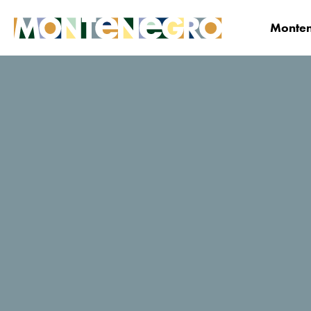
Monten
Montenegro
Planifica y Reserva
¿Dónde qu
Lazaro
Calificaciones de viajeros de
TripAdvisor
10 Reseñas
Reservar ahora
Sitio web