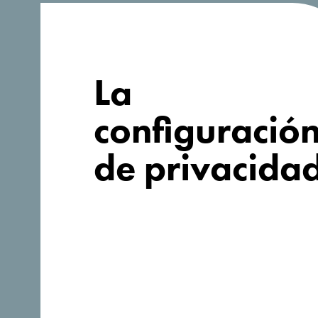
¿Buscas ideas
para tu viaje?
La
configuració
de privacida
Síganos: