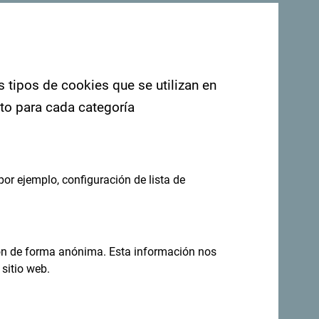
. Nos encantaría saber de usted: comparta
ashtag: "
#gomontenegro
.
s tipos de cookies que se utilizan en
nto para cada categoría
por ejemplo, configuración de lista de
ión de forma anónima. Esta información nos
sitio web.
eas en tu
Regístrese para recibir el boletín