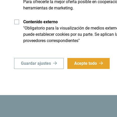
Para ofrecerle la mejor oferta posible en cooperaci
herramientas de marketing.
Contenido externo
nico
Busque su desti
"Obligatorio para la visualización de medios extern
puede establecer cookies por su parte. Se aplican 
proveedores correspondientes"
 limite a "sobrevolarlo", sino
Aunque es un país pequeño, e
ial e importante".
Guardar ajustes
Acepte todo