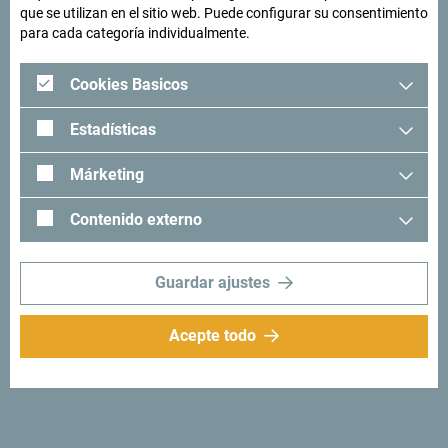
que se utilizan en el sitio web. Puede configurar su consentimiento
para cada categoría individualmente.
Cookies Basicos
Estadísticas
Márketing
Contenido externo
Síganos:
Recibe sugerencias
e ideas en tu
Guardar ajustes
bandeja de entrada:
Regístrese para recibir el
Acepte todo
boletín
Descubre un Montenegro