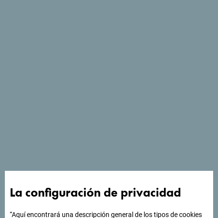
Ver en Google Maps
¿Buscas ideas para tu
viaje?
"Mira cómo otros han experimentado Montenegro. Nos
encantaría saber de usted: comparta sus momentos en
La configuración de privacidad
Montenegro con el siguiente hashtag: "
#gomontenegro
.
“Aquí encontrará una descripción general de los tipos de cookies