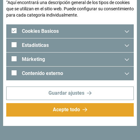
“Aquí encontrará una descripción general de los tipos de cookies
que se utilizan en el sitio web. Puede configurar su consentimiento
para cada categoría individualmente.
Cookies Basicos
Estadísticas
Márketing
Contenido externo
Síganos:
Recibe sugerencias
Guardar ajustes
e ideas en tu
bandeja de entrada:
Acepte todo
Regístrese para recibir el
boletín