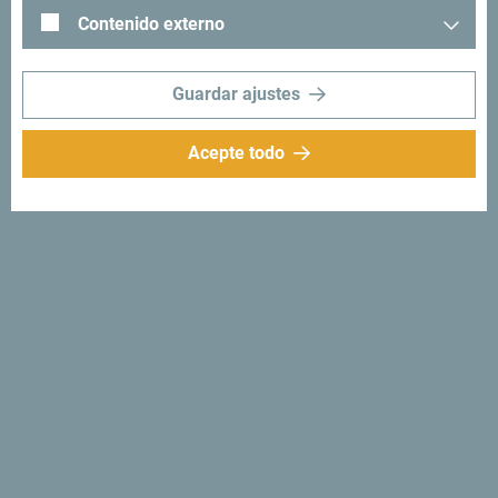
Montenegro con el siguiente hashtag: "
#gomontenegro
.
Contenido externo
Guardar ajustes
Acepte todo
Síganos:
Recibe sugerencias
e ideas en tu
bandeja de entrada:
Regístrese para recibir el
boletín